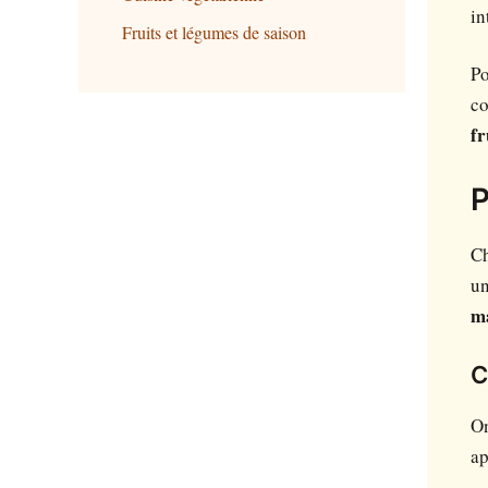
in
Fruits et légumes de saison
Po
co
fr
P
Ch
un
m
C
On
ap