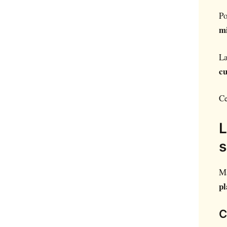
Po
mi
La
cu
Ce
L
s
Ma
pl
C