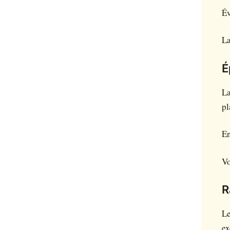
Év
La
É
La
pl
En
Vo
R
Le
ex