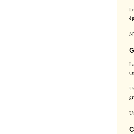
La
ép
N’
G
La
un
Un
gr
Un
C