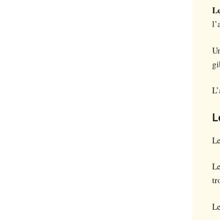
Le
l’
U
gi
L’
L
Le
Le
tr
Le