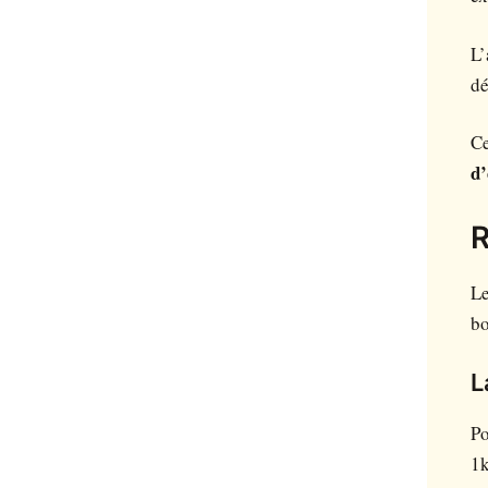
L’
dé
Ce
d’
R
Le
bo
L
Po
1k