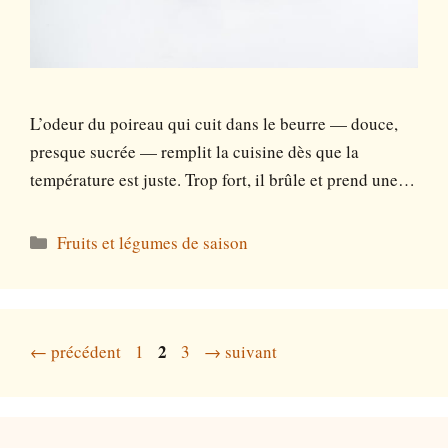
L’odeur du poireau qui cuit dans le beurre — douce,
presque sucrée — remplit la cuisine dès que la
température est juste. Trop fort, il brûle et prend une…
Catégories
Fruits et légumes de saison
Page
Page
Page
←
précédent
1
2
3
→
suivant