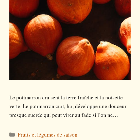
Le potimarron cru sent la terre fraîche et la noisette
verte. Le potimarron cuit, lui, développe une douceur
presque sucrée qui peut virer au fade si l’on ne…
Catégories
Fruits et légumes de saison